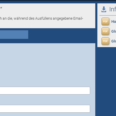
In
“
h an die, während des Ausfüllens angegebene Email-
Ha
Gl
Gl