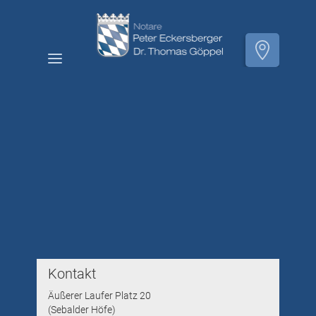
Kontakt
Äußerer Laufer Platz 20
(Sebalder Höfe)