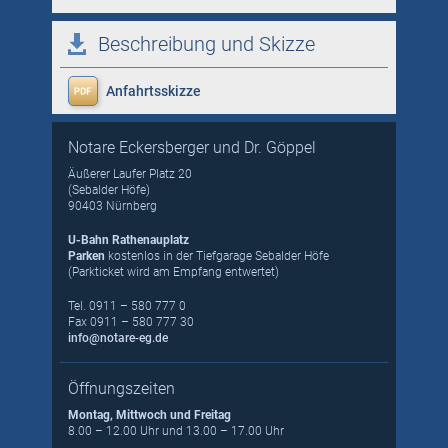
Beschreibung und Skizze
Anfahrtsskizze
Notare Eckersberger und Dr. Göppel
Äußerer Laufer Platz 20
(Sebalder Höfe)
90403 Nürnberg
U-Bahn Rathenauplatz
Parken
kostenlos in der Tiefgarage Sebalder Höfe
(Parkticket wird am Empfang entwertet)
Tel.
0911 – 580 777 0
Fax 0911 – 580 777 30
info@notare-eg.de
Öffnungszeiten
Montag, Mittwoch und Freitag
8.00 – 12.00 Uhr und 13.00 – 17.00 Uhr